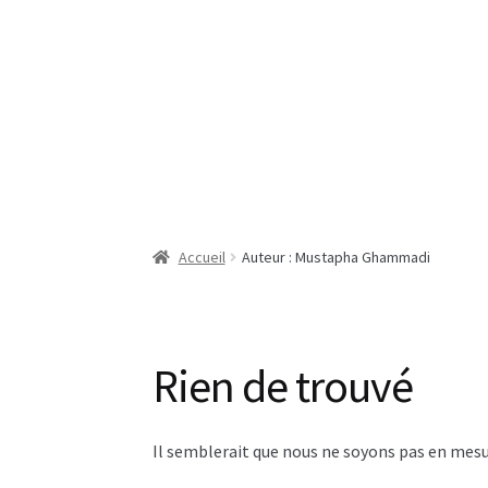
Aller
Aller
à
au
la
contenu
navigation
Accueil
Auteur : Mustapha Ghammadi
Rien de trouvé
Il semblerait que nous ne soyons pas en mesu